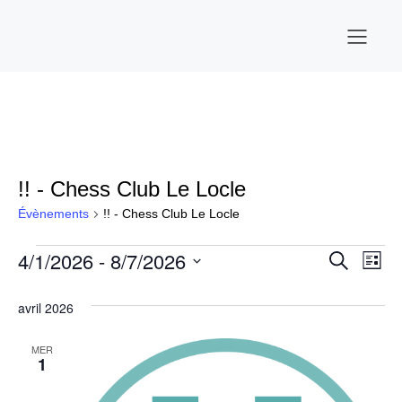
!! - Chess Club Le Locle
Évènements
!! - Chess Club Le Locle
4/1/2026
 - 
8/7/2026
Évènements
N
R
R
L
e
S
i
a
c
e
é
s
avril 2026
h
l
t
v
e
e
e
c
r
c
i
MER
c
1
t
h
h
i
g
e
o