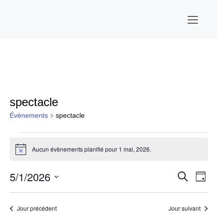
spectacle
Évènements
spectacle
Évènements
Aucun évènements planifié pour 1 mai, 2026.
N
for
o
t
5/1/2026
N
R
R
i
1
J
c
e
S
o
e
a
c
e
é
u
mai,
h
l
r
v
Jour précédent
Jour suivant
e
e