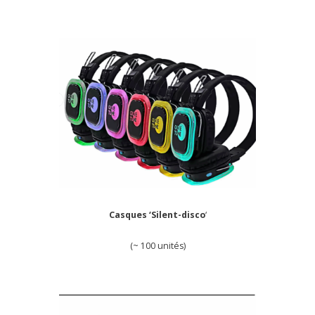
Casques ‘Silent-disco
‘
(~ 100 unités)